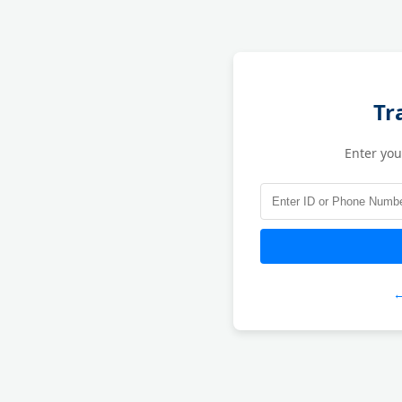
Tr
Enter yo
←